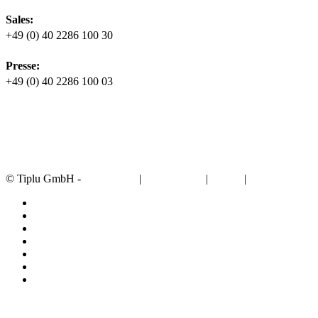
Sales:
+49 (0) 40 2286 100 30
Presse:
+49 (0) 40 2286 100 03
© Tiplu GmbH -
|
|
|
Impressum
Datenschutz
AGB
Presse
linkedin
youtube
instagram
vine
houzz
phone
email