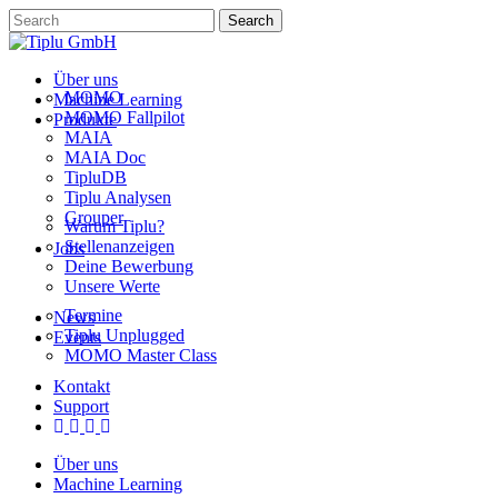
Skip
Search
to
Close
main
Search
content
Menu
Über uns
MOMO
Machine Learning
MOMO Fallpilot
Produkte
MAIA
MAIA Doc
TipluDB
Tiplu Analysen
Grouper
Warum Tiplu?
Stellenanzeigen
Jobs
Deine Bewerbung
Unsere Werte
Termine
News
Tiplu Unplugged
Events
MOMO Master Class
Kontakt
Support
linkedin
youtube
instagram
phone
email
Über uns
Machine Learning