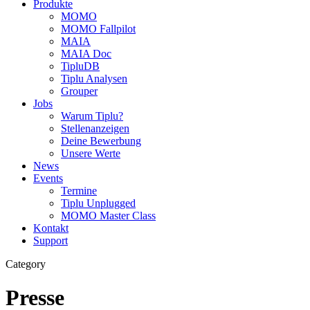
Produkte
MOMO
MOMO Fallpilot
MAIA
MAIA Doc
TipluDB
Tiplu Analysen
Grouper
Jobs
Warum Tiplu?
Stellenanzeigen
Deine Bewerbung
Unsere Werte
News
Events
Termine
Tiplu Unplugged
MOMO Master Class
Kontakt
Support
Category
Presse