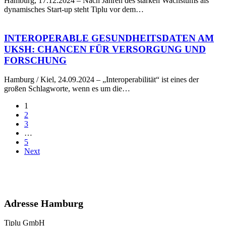
Hamburg, 17.12.2024 – Nach Jahren des starken Wachstums als
dynamisches Start-up steht Tiplu vor dem…
Interoperable
Gesundheitsdaten
am
INTEROPERABLE GESUNDHEITSDATEN AM
UKSH:
UKSH: CHANCEN FÜR VERSORGUNG UND
Chancen
FORSCHUNG
für
Versorgung
Hamburg / Kiel, 24.09.2024 – „Interoperabilität“ ist eines der
und
großen Schlagworte, wenn es um die…
Forschung
1
2
3
…
5
Next
Adresse Hamburg
Tiplu GmbH