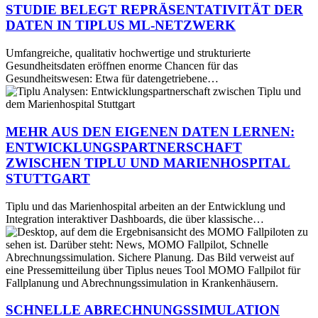
in
STUDIE BELEGT REPRÄSENTATIVITÄT DER
Tiplus
DATEN IN TIPLUS ML-NETZWERK
ML-
Netzwerk
Umfangreiche, qualitativ hochwertige und strukturierte
Gesundheitsdaten eröffnen enorme Chancen für das
Gesundheitswesen: Etwa für datengetriebene…
Mehr
aus
den
eigenen
MEHR AUS DEN EIGENEN DATEN LERNEN:
Daten
ENTWICKLUNGSPARTNERSCHAFT
lernen:
ZWISCHEN TIPLU UND MARIENHOSPITAL
Entwicklungspartnerschaft
STUTTGART
zwischen
Tiplu
und
Tiplu und das Marienhospital arbeiten an der Entwicklung und
Marienhospital
Integration interaktiver Dashboards, die über klassische…
Schnelle
Stuttgart
Abrechnungssimulation
und
sichere
Planung
mit
dem
SCHNELLE ABRECHNUNGSSIMULATION