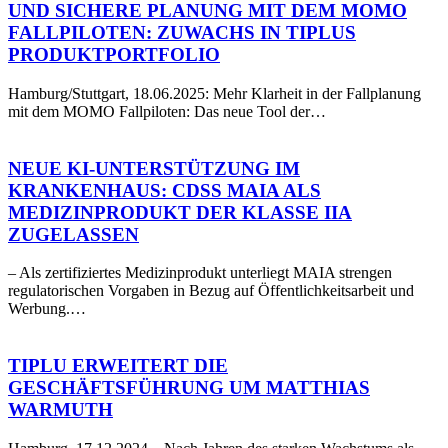
MOMO
UND SICHERE PLANUNG MIT DEM MOMO
Fallpiloten:
FALLPILOTEN: ZUWACHS IN TIPLUS
Zuwachs
PRODUKTPORTFOLIO
in
Tiplus
Produktportfolio
Hamburg/Stuttgart, 18.06.2025: Mehr Klarheit in der Fallplanung
mit dem MOMO Fallpiloten: Das neue Tool der…
Neue
KI-
Unterstützung
NEUE KI-UNTERSTÜTZUNG IM
im
KRANKENHAUS: CDSS MAIA ALS
Krankenhaus:
MEDIZINPRODUKT DER KLASSE IIA
CDSS
ZUGELASSEN
MAIA
als
Medizinprodukt
– Als zertifiziertes Medizinprodukt unterliegt MAIA strengen
der
regulatorischen Vorgaben in Bezug auf Öffentlichkeitsarbeit und
Klasse
Werbung.…
Tiplu
IIa
erweitert
zugelassen
die
TIPLU ERWEITERT DIE
Geschäftsführung
GESCHÄFTSFÜHRUNG UM MATTHIAS
um
WARMUTH
Matthias
Warmuth