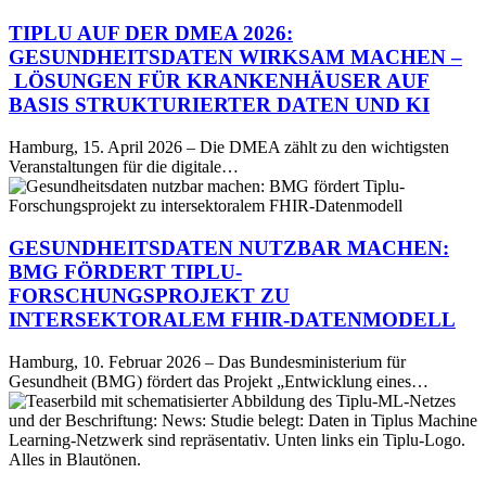
DMEA
2026:
TIPLU AUF DER DMEA 2026:
Gesundheitsdaten
GESUNDHEITSDATEN WIRKSAM MACHEN –
wirksam
LÖSUNGEN FÜR KRANKENHÄUSER AUF
machen
BASIS STRUKTURIERTER DATEN UND KI
–
Lösungen
für
Hamburg, 15. April 2026 – Die DMEA zählt zu den wichtigsten
Krankenhäuser
Veranstaltungen für die digitale…
Gesundheitsdaten
auf
nutzbar
Basis
machen:
strukturierter
BMG
Daten
GESUNDHEITSDATEN NUTZBAR MACHEN:
fördert
und
BMG FÖRDERT TIPLU-
Tiplu-
KI
FORSCHUNGSPROJEKT ZU
Forschungsprojekt
INTERSEKTORALEM FHIR-DATENMODELL
zu
intersektoralem
FHIR-
Hamburg, 10. Februar 2026 – Das Bundesministerium für
Datenmodell
Gesundheit (BMG) fördert das Projekt „Entwicklung eines…
Studie
belegt
Repräsentativität
der
Daten